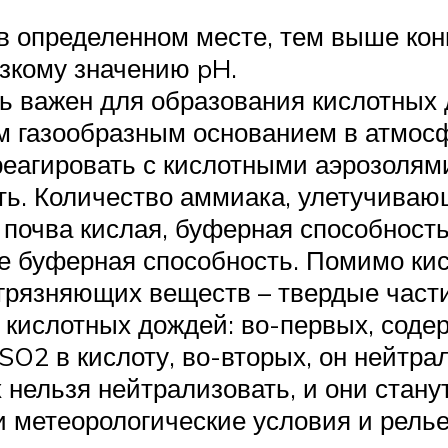
в определенном месте, тем выше кон
изкому значению pH.
ь важен для образования кислотных 
 газообразным основанием в атмосф
реагировать с кислотными аэрозолям
ть. Количество аммиака, улетучиваю
 почва кислая, буферная способность
е буферная способность. Помимо ки
агрязняющих веществ – твердые час
 кислотных дождей: во-первых, соде
O2 в кислоту, во-вторых, он нейтра
 нельзя нейтрализовать, и они стану
и метеорологические условия и рель