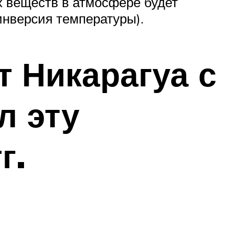
 веществ в атмосфере будет
инверсия температуры).
т Никарагуа с
л эту
г.