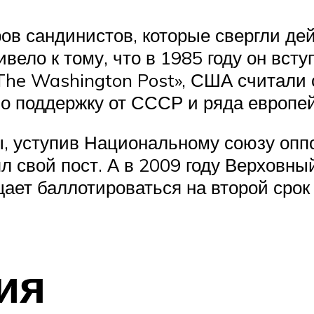
ов сандинистов, которые свергли д
вело к тому, что в 1985 году он вст
The Washington Post», США считали 
о поддержку от СССР и ряда европей
ы, уступив Национальному союзу оппо
ял свой пост. А в 2009 году Верховн
ает баллотироваться на второй срок
ия