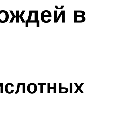
ождей в
ислотных