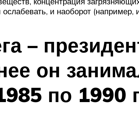
веществ, концентрация загрязняющих
 ослабевать, и наоборот (например, 
га – президен
нее он занима
985 по 1990 г