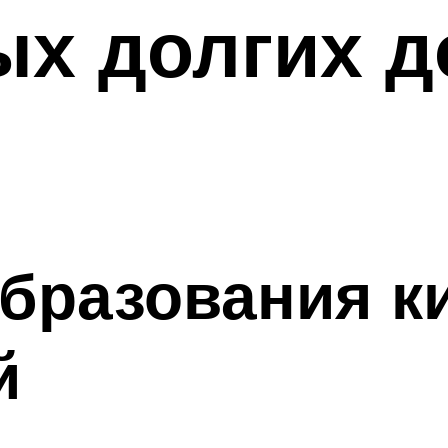
х долгих д
образования к
й