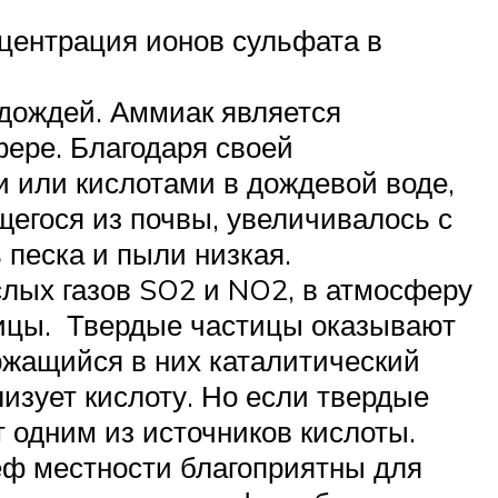
центрация ионов сульфата в
дождей. Аммиак является
ере. Благодаря своей
и или кислотами в дождевой воде,
щегося из почвы, увеличивалось с
 песка и пыли низкая.
слых газов SO2 и NO2, в атмосферу
тицы. Твердые частицы оказывают
ржащийся в них каталитический
лизует кислоту. Но если твердые
т одним из источников кислоты.
еф местности благоприятны для