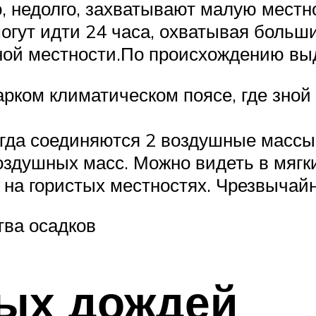
, недолго, захватывают малую местно
гут идти 24 часа, охватывая больши
ной местности.По происхождению вы
арком климатическом поясе, где зной 
огда соединяются 2 воздушные массы
здушных масс. Можно видеть в мягки
 на гористых местностях. Чрезвычай
тва осадков
ных дождей