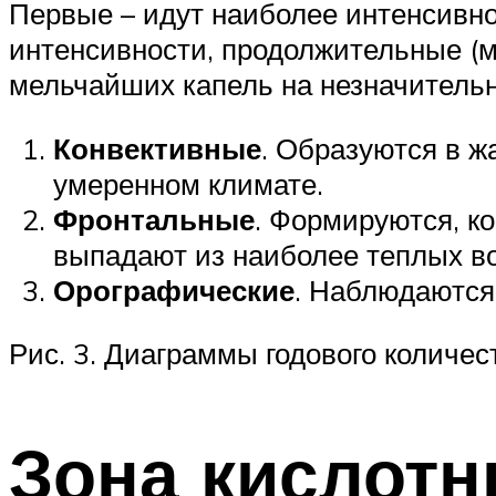
Первые – идут наиболее интенсивно
интенсивности, продолжительные (мо
мельчайших капель на незначитель
Конвективные
. Образуются в ж
умеренном климате.
Фронтальные
. Формируются, к
выпадают из наиболее теплых во
Орографические
. Наблюдаются
Рис. 3. Диаграммы годового количес
Зона кислот