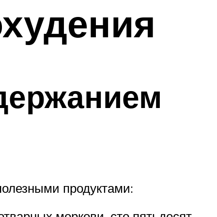
охудения
одержанием
полезными продуктами:
отварных моркови, сто пятьдесят