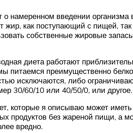
т о намеренном введении организма в
 жир, как поступающий с пищей, так 
ьзовать собственные жировые запасы
водная диета работают приблизитель
е мы питаемся преимущественно белк
стью исключаются, либо ограничиваю
ер 30/60/10 или 40/50/0, или другое.
иет, которые я описываю может имет
ных продуктов без жареной пищи, а м
олее вредно.