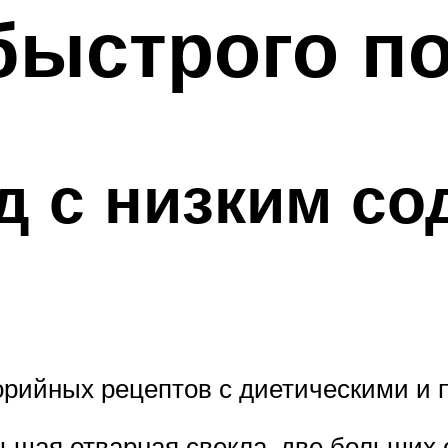
быстрого п
д с низким с
орийных рецептов с диетическими и 
льшая отварная свекла, две больших 