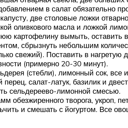
добавлением в салат обязательно пр
капусту, две столовые ложки отварно
ой оливкового масла и ложкой лимонн
юю картофелину вымыть, оставить в 
ентом, сбрызнуть небольшим количес
ько свежий). Поставить в нагретую 
овности (примерно 20-30 минут).
ьдерея (стебли), лимонный сок, все 
й перец, салат-латук, базилик и двес
ть сельдереево-лимонной смесью.
м обезжиренного творога, укроп, петр
льчить и смешать с йогуртом. Все ов