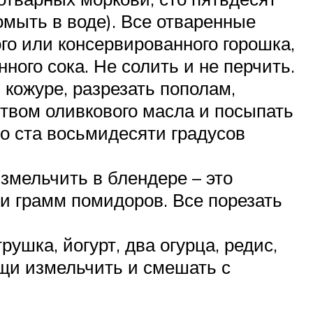
омыть в воде). Все отваренные
го или консервированного горошка,
ого сока. Не солить и не перчить.
кожуре, разрезать пополам,
твом оливкового масла и посыпать
до ста восьмидесяти градусов
измельчить в блендере – это
ти грамм помидоров. Все порезать
ушка, йогурт, два огурца, редис,
ощи измельчить и смешать с