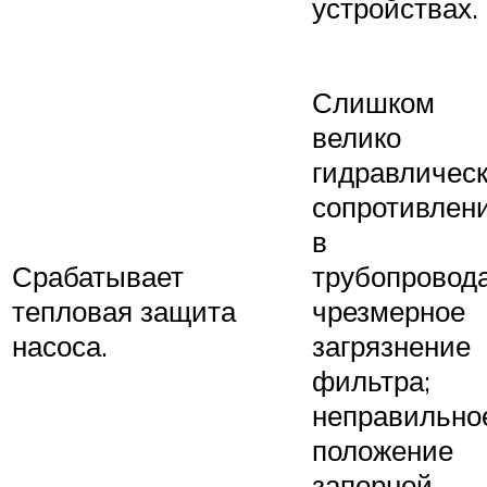
устройствах.
Слишком
велико
гидравличес
сопротивлен
в
Срабатывает
трубопровода
тепловая защита
чрезмерное
насоса.
загрязнение
фильтра;
неправильно
положение
запорной