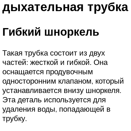
дыхательная трубка
ПЛАВАНЬЕ ДЛЯ ДЕТЕЙ
ПЛАВАНЬЕ ДЛЯ ПОХУДЕНИЯ
БАССЕЙН ДЛЯ ДОМА
Гибкий шноркель
ОЧИСТКА БАССЕЙНОВ
Такая трубка состоит из двух
МЕНЮ
частей: жесткой и гибкой. Она
оснащается продувочным
односторонним клапаном, который
устанавливается внизу шноркеля.
Эта деталь используется для
удаления воды, попадающей в
трубку.