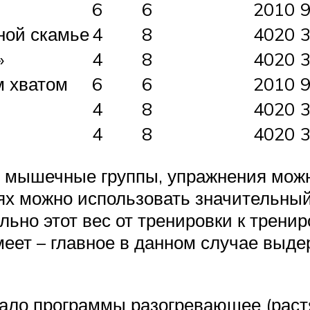
6
6
2010
ной скамье
4
8
4020
»
4
8
4020
м хватом
6
6
2010
4
8
4020
4
8
4020
 мышечные группы, упражнения можно
ях можно использовать значительный 
ьно этот вес от тренировки к тренир
имеет – главное в данном случае вы
ачало программы разогревающее (рас