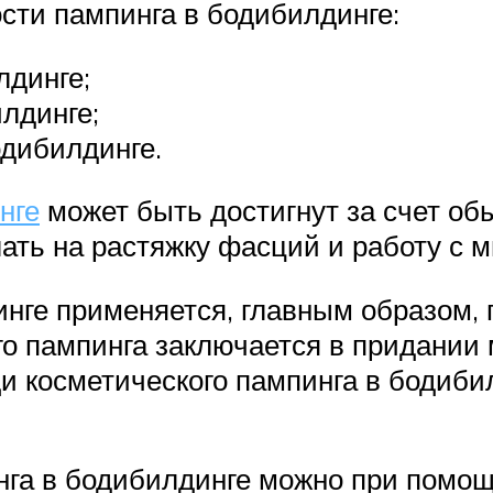
ти пампинга в бодибилдинге:
лдинге;
лдинге;
одибилдинге.
нге
может быть достигнут за счет об
лать на растяжку фасций и работу с
нге применяется, главным образом,
го пампинга заключается в придании
и косметического пампинга в бодиби
нга в бодибилдинге можно при помо