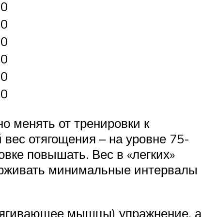
90
30
30
90
30
30
 менять от тренировки к
вес отягощения – на уровне 75-
овке повышать. Вес в «легких»
держивать минимальные интервалы
тягивающее мышцы) упражнение, а