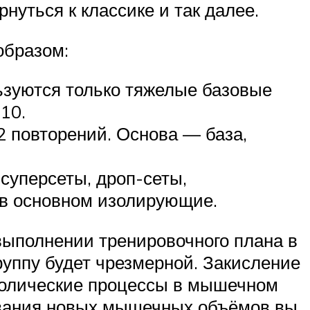
нуться к классике и так далее.
образом:
ьзуются только тяжелые базовые
10.
2 повторений. Основа — база,
суперсеты, дроп-сеты,
 в основном изолирующие.
выполнении тренировочного плана в
руппу будет чрезмерной. Закисление
аболические процессы в мышечном
ивания новых мышечных объёмов вы