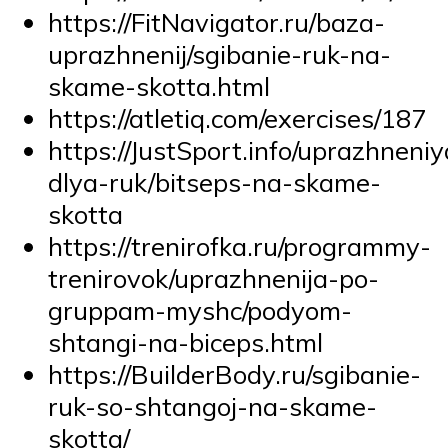
https://FitNavigator.ru/baza-
uprazhnenij/sgibanie-ruk-na-
skame-skotta.html
https://atletiq.com/exercises/187
https://JustSport.info/uprazhneniy
dlya-ruk/bitseps-na-skame-
skotta
https://trenirofka.ru/programmy-
trenirovok/uprazhnenija-po-
gruppam-myshc/podyom-
shtangi-na-biceps.html
https://BuilderBody.ru/sgibanie-
ruk-so-shtangoj-na-skame-
skotta/