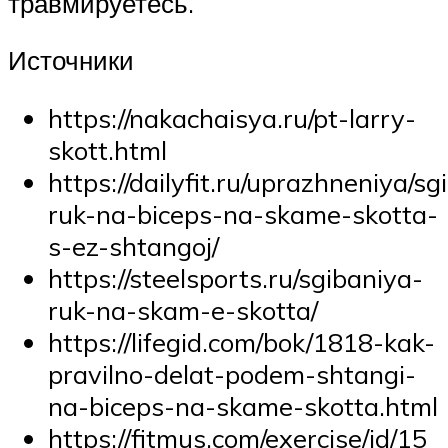
травмируетесь.
Источники
https://nakachaisya.ru/pt-larry-
skott.html
https://dailyfit.ru/uprazhneniya/sg
ruk-na-biceps-na-skame-skotta-
s-ez-shtangoj/
https://steelsports.ru/sgibaniya-
ruk-na-skam-e-skotta/
https://lifegid.com/bok/1818-kak-
pravilno-delat-podem-shtangi-
na-biceps-na-skame-skotta.html
https://fitmus.com/exercise/id/15