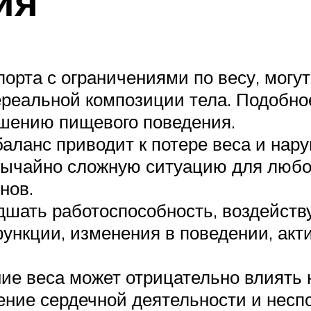
ия
порта с ограничениями по весу, могу
реальной композиции тела. Подобно
шению пищевого поведения.
аланс приводит к потере веса и нар
вычайно сложную ситуацию для люб
нов.
шать работоспособность, воздейству
ункции, изменения в поведении, акт
е веса может отрицательно влиять н
ение сердечной деятельности и несп