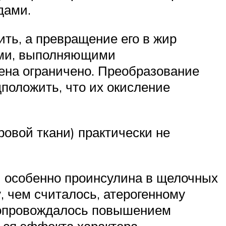
дами.
ить, а превращение его в жир
ками, выполняющими
гена ограничено. Преобразование
дположить, что их окисление
ровой ткани) практически не
и особенно проинсулина в щелочных
, чем считалось, атерогенному
 сопровождалось повышением
ться эффекта характера