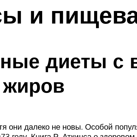
сы и пищев
дные диеты с
 жиров
отя они далеко не новы. Особой попу
73 году. Книга Р. Аткинса о здорово