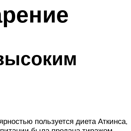
арение
 высоким
лярностью пользуется диета Аткинса,
м питании была продана тиражом