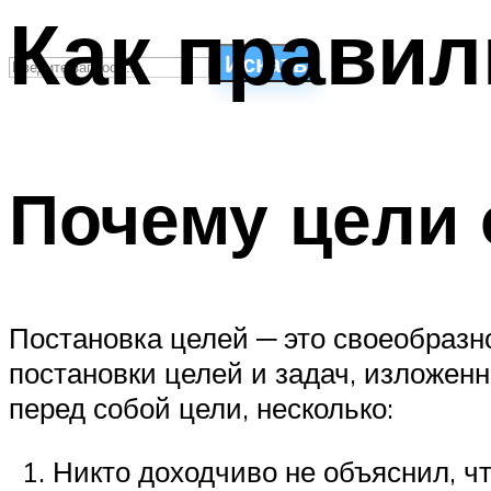
Как правил
Искать
СТИЛИ ПЛАВАНЬЯ
ПЛАВАНЬЕ ДЛЯ ДЕТЕЙ
Почему цели 
ПЛАВАНЬЕ ДЛЯ ПОХУДЕНИЯ
БАССЕЙН ДЛЯ ДОМА
ОЧИСТКА БАССЕЙНОВ
МЕНЮ
Постановка целей ─ это своеобразно
постановки целей и задач, изложенн
перед собой цели, несколько:
Никто доходчиво не объяснил, ч