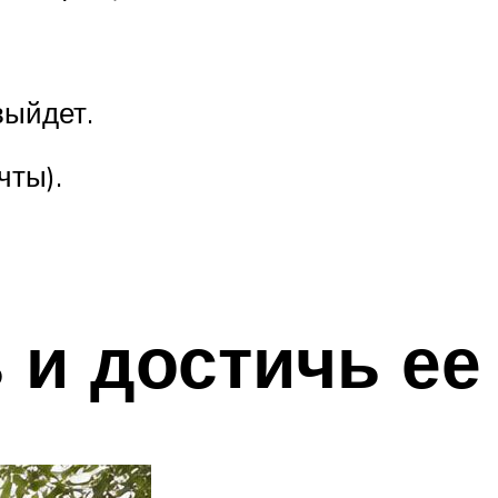
выйдет.
чты).
 и достичь ее