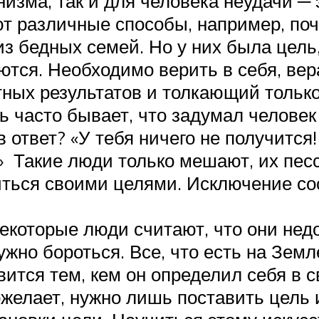
изма, так и для человека неудачи ─ 
ют различные способы, например, по
з бедных семей. Но у них была цель
ются. Необходимо верить в себя, ве
ных результатов и толкающий только
часто бывает, что задумал человек 
 ответ? «У тебя ничего не получится!
» Такие люди только мешают, их пес
литься своими целями. Исключение со
екоторые люди считают, что они нед
но бороться. Все, что есть на Земл
овится тем, кем он определил себя в 
пожелает, нужно лишь поставить цель 