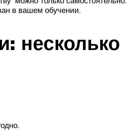
ству можно только самостоятельно.
ван в вашем обучении.
и: несколько
годно.