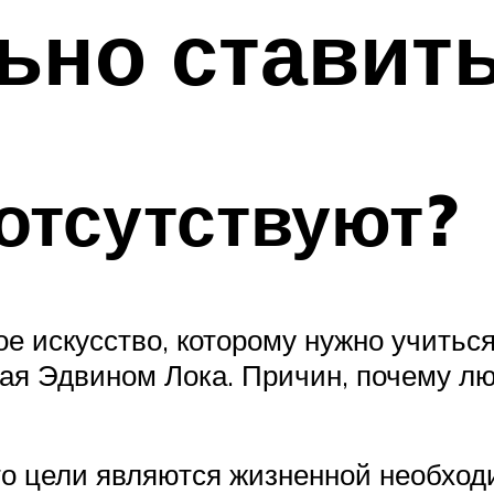
ьно ставит
отсутствуют?
е искусство, которому нужно учитьс
ая Эдвином Лока. Причин, почему лю
то цели являются жизненной необход