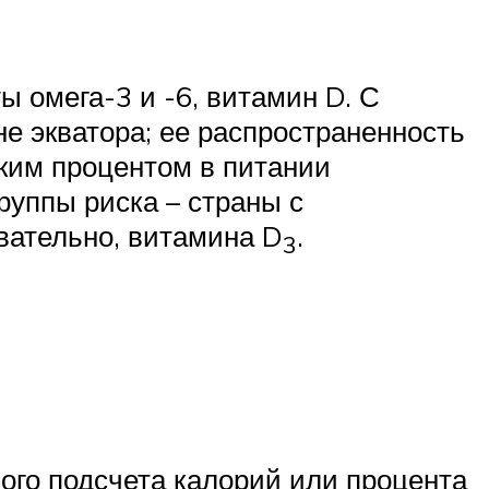
омега-3 и -6, витамин D. С
е экватора; ее распространенность
ким процентом в питании
уппы риска – страны с
вательно, витамина D
.
3
ного подсчета калорий или процента