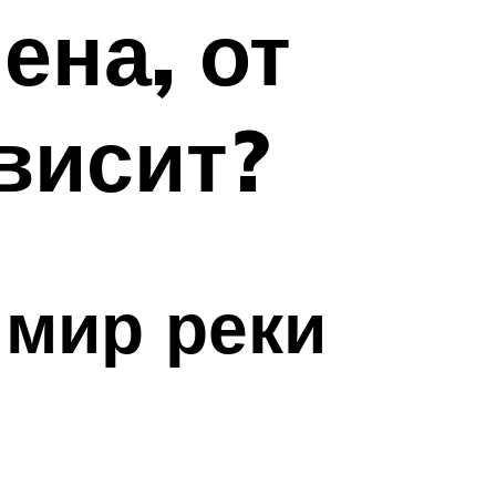
ена, от
висит?
мир реки