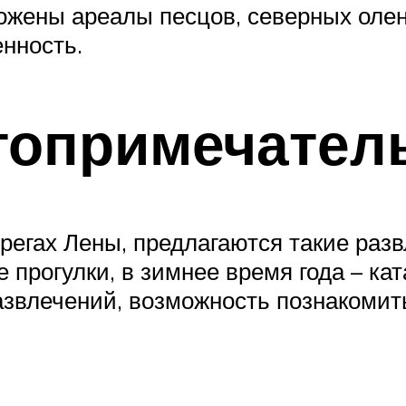
ожены ареалы песцов, северных олен
енность.
топримечател
егах Лены, предлагаются такие разв
 прогулки, в зимнее время года – ка
азвлечений, возможность познакомит