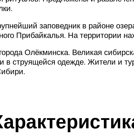
лки.
рупнейший заповедник в районе озера
ого Прибайкалья. На территории нах
города Олёкминска. Великая сибирск
и в струящейся одежде. Жители и ту
Сибири.
Характеристик