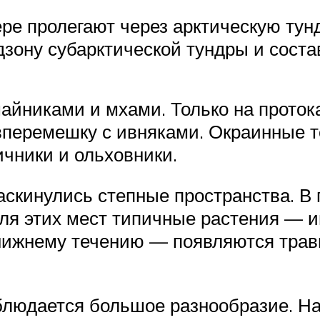
ере пролегают через арктическую ту
зону субарктической тундры и соста
йниками и мхами. Только на проток
вперемешку с ивняками. Окраинные т
ичники и ольховники.
аскинулись степные пространства. В
ля этих мест типичные растения — и
нижнему течению — появляются травы
аблюдается большое разнообразие. На