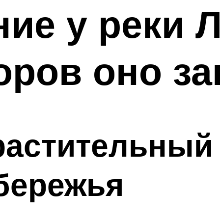
ие у реки Л
оров оно за
растительный 
бережья