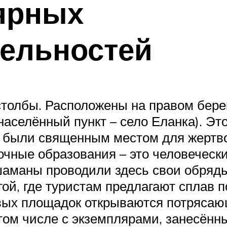
ярных
ельностей
столбы. Расположены на правом берег
населённый пункт – село Еланка). Эт
, были священным местом для жертво
дочные образования – это человечес
аманы проводили здесь свои обряды
ой, где туристам предлагают сплав п
вых площадок открываются потрясаю
том числе с экземплярами, занесённы