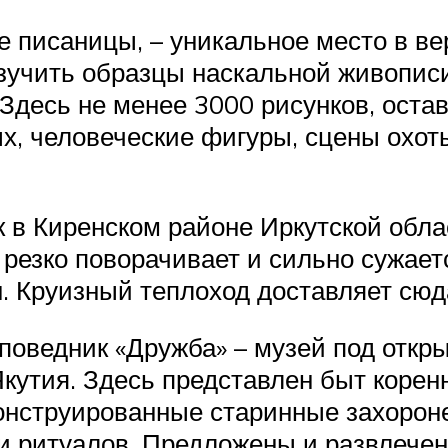
писаницы, – уникальное место в вер
изучить образцы наскальной живопи
. Здесь не менее 3000 рисунков, ост
х, человеческие фигуры, сцены охот
 в Киренском районе Иркутской обла
 резко поворачивает и сильно сужает
. Круизный теплоход доставляет сюда
поведник «Дружба» – музей под откр
Якутия. Здесь представлен быт корен
онструированные старинные захорон
 ритуалов. Предложены и развлечени