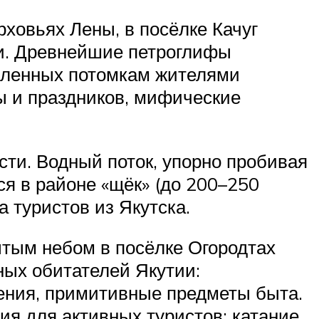
ховьях Лены, в посёлке Качуг
си. Древнейшие петроглифы
авленных потомкам жителями
ы и праздников, мифические
сти. Водный поток, упорно пробивая
ся в районе «щёк» (до 200–250
 туристов из Якутска.
ытым небом в посёлке Огородтах
ных обитателей Якутии:
ения, примитивные предметы быта.
я для активных туристов: катание