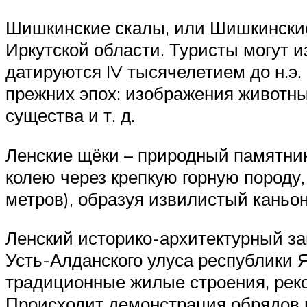
Шишкинские скалы, или Шишкинские 
Иркутской области. Туристы могут 
датируются IV тысячелетием до н.э
прежних эпох: изображения животны
существа и т. д.
Ленские щёки – природный памятник
колею через крепкую горную породу,
метров), образуя извилистый каньон
Ленский историко-архитектурный за
Усть-Алданского улуса республики 
традиционные жилые строения, рек
Происходит демонстрация обрядов и