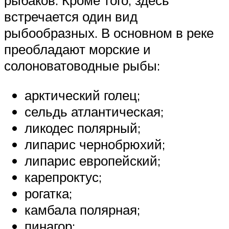
рыбаков. Кроме того, здесь
встречается один вид
рыбообразных. В основном в реке
преобладают морские и
солоноватоводные рыбы:
арктический голец;
сельдь атлантическая;
ликодес полярный;
липарис чернобрюхий;
липарис европейский;
карепроктус;
рогатка;
камбала полярная;
пинагор;