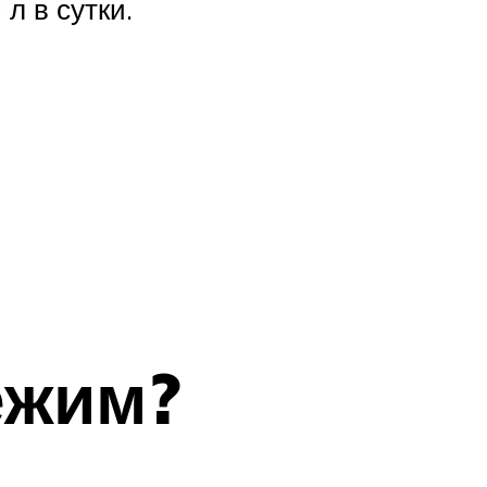
л в сутки.
ежим?