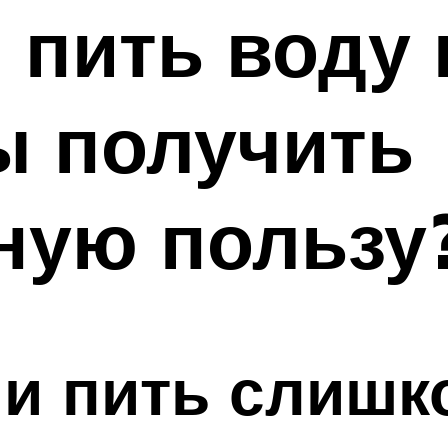
м пить воду
ы получить
ную пользу
ли пить слишк