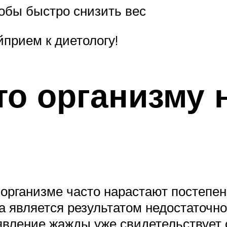
обы быстро снизить вес
прием к диетологу!
то организму 
 организме часто нарастают постепен
 а является результатом недостаточн
явление жажды уже свидетельствует 