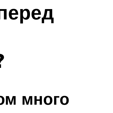
 перед
?
ом много