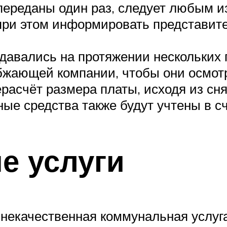
переданы один раз, следует любым и
при этом информировать представит
авались на протяжении нескольких п
бжающей компании, чтобы они осмотр
асчёт размера платы, исходя из сня
ые средства также будут учтены в с
е услуги
некачественная коммунальная услуга