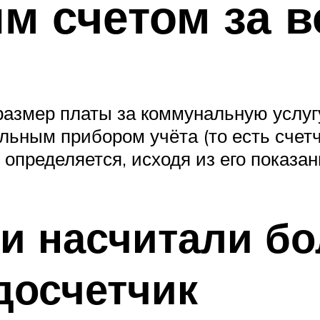
м счетом за в
, размер платы за коммунальную услу
ным прибором учёта (то есть счетч
определяется, исходя из его показан
 насчитали бо
досчетчик