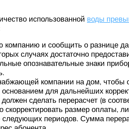
личество использованной
воды превы
:
ю компанию и сообщить о разнице да
оторых случаях достаточно предостав
ьные опознавательные знаки прибора
ь.
набжающей компании на дом, чтобы о
т основанием для дальнейших коррект
олжен сделать перерасчет (в соответ
о скорректировать размер оплаты, л
те следующих периодов. Сумма перер
дрес абонента.