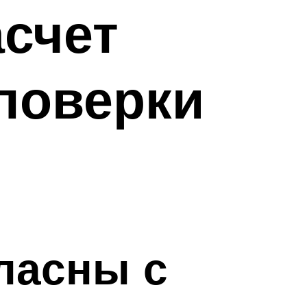
асчет
 поверки
гласны с