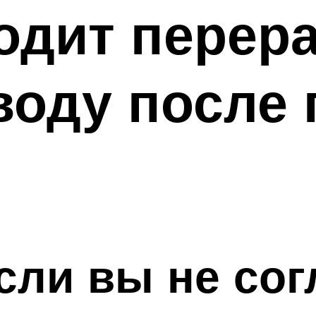
одит перер
воду после
если вы не со