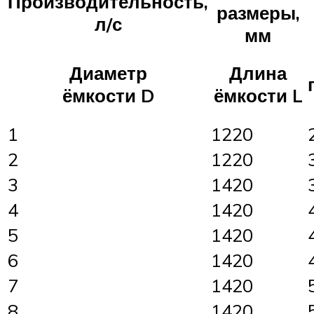
Производительность,
размеры,
л/с
мм
Диаметр
Длина
ёмкости D
ёмкости L
1
1220
2
1220
3
1420
4
1420
5
1420
6
1420
7
1420
8
1420