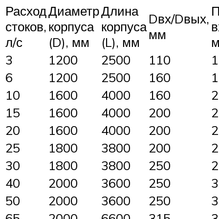
Расход
Диаметр
Длина
П
Dвх/Dвых,
стоков,
корпуса
корпуса
в
мм
л/с
(D), мм
(L), мм
3
1200
2500
110
1
6
1200
2500
160
1
10
1600
4000
160
2
15
1600
4000
200
2
20
1600
4000
200
2
25
1800
3800
200
2
30
1800
3800
250
2
40
2000
3600
250
3
50
2000
3600
250
3
65
2000
6600
315
3