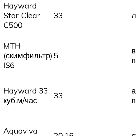
Hayward
Star Clear
33
л
C500
MTH
в
(скимфильтр)
5
п
IS6
Hayward 33
а
33
куб.м/час
п
Aquaviva
20,16
с