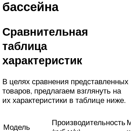
бассейна
ПЛАВАНЬЕ ДЛЯ ДЕТЕЙ
ПЛАВАНЬЕ ДЛЯ ПОХУДЕНИЯ
БАССЕЙН ДЛЯ ДОМА
Сравнительная
ОЧИСТКА БАССЕЙНОВ
таблица
МЕНЮ
характеристик
В целях сравнения представленных
товаров, предлагаем взглянуть на
их характеристики в таблице ниже.
Производительность
М
Модель