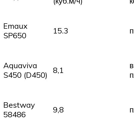
(куб.м/ч)
к
Emaux
15.3
п
SP650
Aquaviva
в
8,1
S450 (D450)
п
Bestway
9,8
п
58486