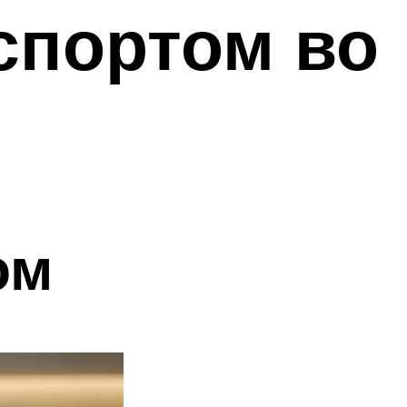
спортом во
ом