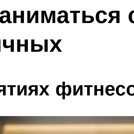
аниматься 
ячных
ятиях фитнес