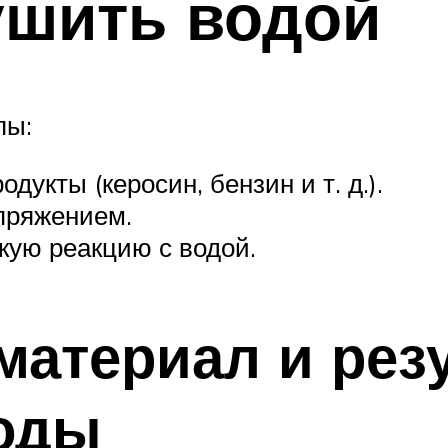
ушить водой
пы:
укты (керосин, бензин и т. д.).
пряжением.
кую реакцию с водой.
материал и рез
воды