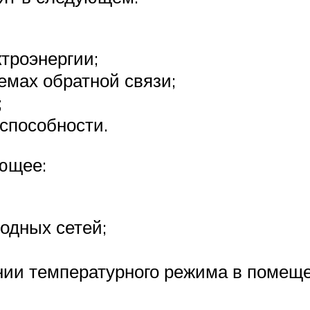
ктроэнергии;
емах обратной связи;
;
способности.
ующее:
одных сетей;
нии температурного режима в помещ