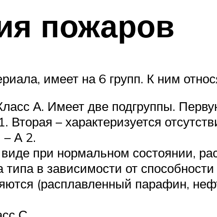
ия пожаров
риала, имеет на 6 групп. К ним относ
Класс А. Имеет две подгруппы. Перв
 1. Вторая – характеризуется отсутст
– А 2.
виде при нормальном состоянии, ра
а типа в зависимости от способности
оряются (расплавленный парафин, неф
асс С.