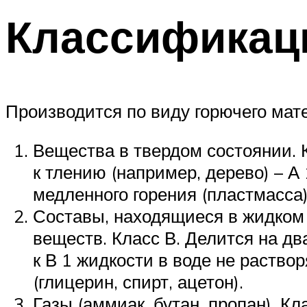
Классификац
Производится по виду горючего мате
Вещества в твердом состоянии. 
к тлению (например, дерево) – А
медленного горения (пластмасса) 
Составы, находящиеся в жидком 
веществ. Класс В. Делится на дв
к В 1 жидкости в воде не раств
(глицерин, спирт, ацетон).
Газы (аммиак, бутан, пропан). Кл