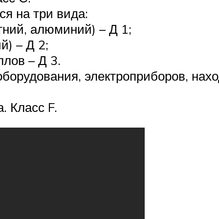
я на три вида:
ний, алюминий) – Д 1;
) – Д 2;
лов – Д 3.
оборудования, электроприборов, нах
. Класс F.