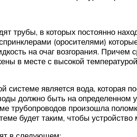
дят трубы, в которых постоянно нах
 спринклерами (оросителями) которы
идкость на очаг возгорания. Причем 
ожены в месте с высокой температур
 системе является вода, которая по
воды должно быть на определенном у
еме трубопроводов произошла поломк
теме будет таким, чтобы устройство 
ят в следующем: