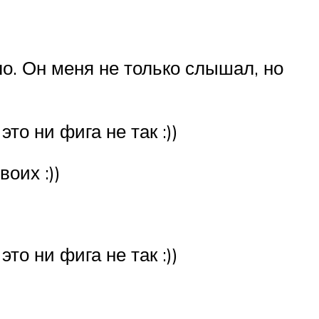
ло. Он меня не только слышал, но
то ни фига не так :))
оих :))
то ни фига не так :))