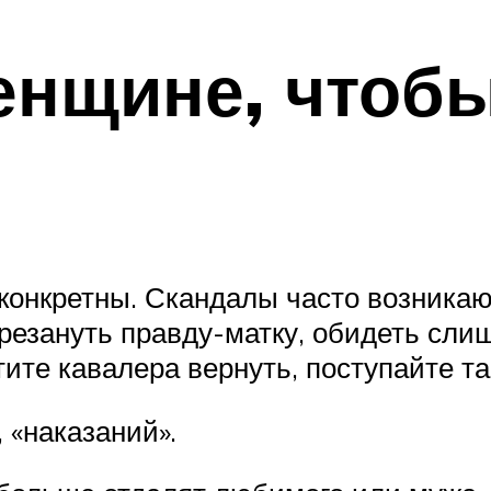
енщине, чтоб
нкретны. Скандалы часто возникают
р резануть правду-матку, обидеть сл
ите кавалера вернуть, поступайте та
 «наказаний».