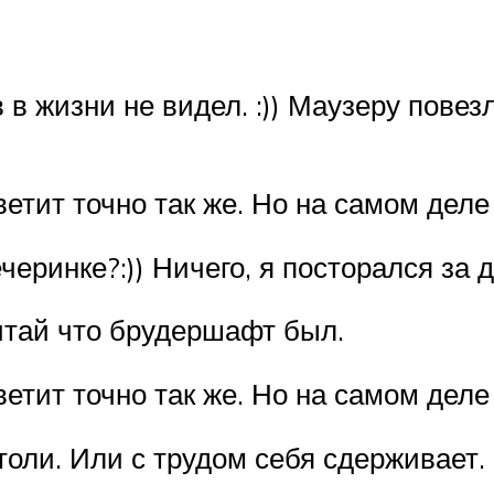
 в жизни не видел. :)) Маузеру повез
етит точно так же. Но на самом деле э
еринке?:)) Ничего, я посторался за дв
считай что брудершафт был.
етит точно так же. Но на самом деле э
толи. Или с трудом себя сдерживает.