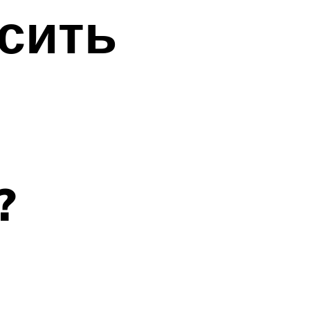
сить
?