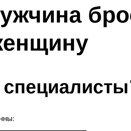
мужчина бро
женщину
 специалисты
нны: