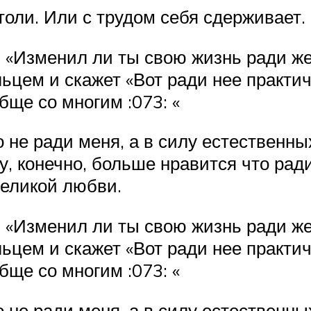
толи. Или с трудом себя сдерживает.
ить «Изменил ли ты свою жизнь ради 
льцем и скажет «Вот ради нее практич
ще со многим :073: «
то не ради меня, а в силу естественн
у, конечно, больше нравится что рад
великой любви.
ить «Изменил ли ты свою жизнь ради 
льцем и скажет «Вот ради нее практич
ще со многим :073: «
то не ради меня, а в силу естественн