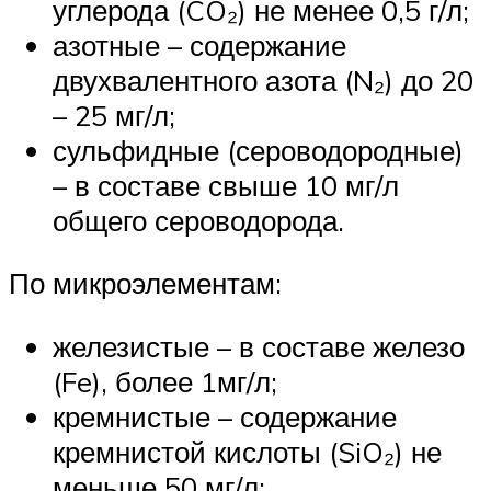
углерода (CO₂) не менее 0,5 г/л;
азотные – содержание
двухвалентного азота (N₂) до 20
– 25 мг/л;
сульфидные (сероводородные)
– в составе свыше 10 мг/л
общего сероводорода.
По микроэлементам:
железистые – в составе железо
(Fe), более 1мг/л;
кремнистые – содержание
кремнистой кислоты (SiO₂) не
меньше 50 мг/л;