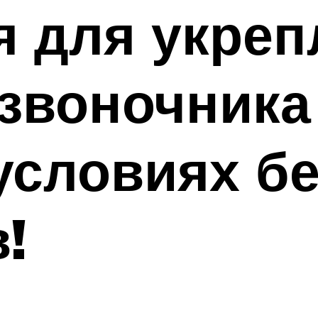
я для укреп
звоночника
условиях бе
!