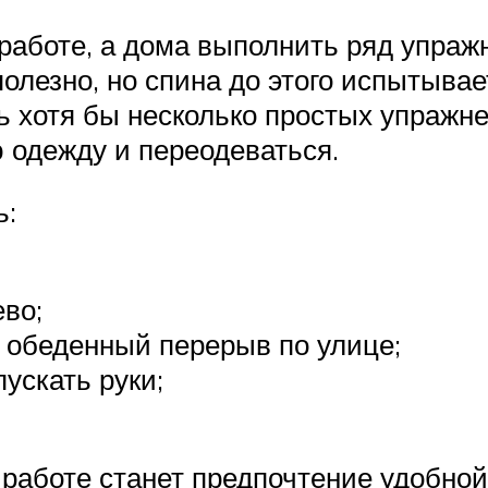
 работе, а дома выполнить ряд упра
полезно, но спина до этого испытыва
ь хотя бы несколько простых упражнен
 одежду и переодеваться.
ь:
во;
в обеденный перерыв по улице;
ускать руки;
аботе станет предпочтение удобной