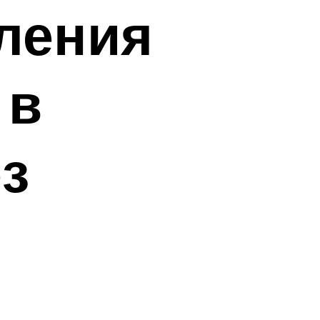
ления
 в
з