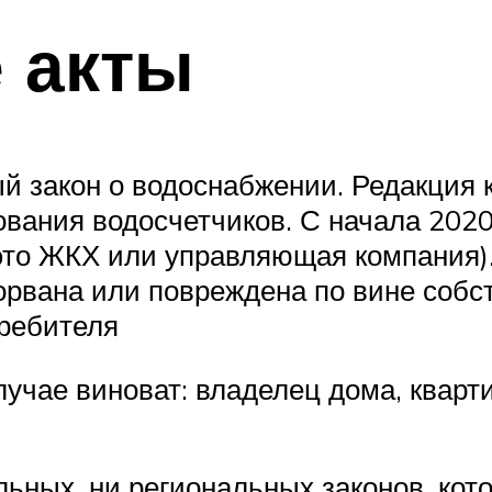
 акты
 закон о водоснабжении. Редакция к
вания водосчетчиков. С начала 202
 это ЖКХ или управляющая компания)
сорвана или повреждена по вине собс
требителя
лучае виноват: владелец дома, кварти
ьных, ни региональных законов, ко