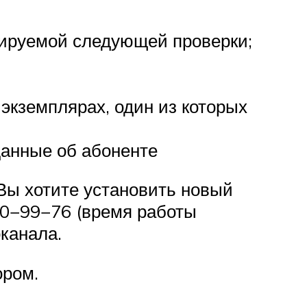
анируемой следующей проверки;
 экземплярах, один из которых
данные об абоненте
 Вы хотите установить новый
40−99−76 (время работы
канала.
ором.