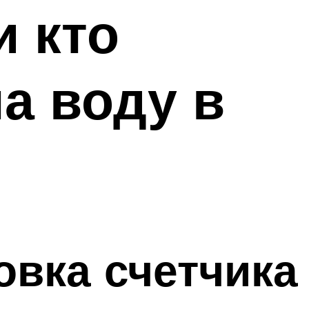
и кто
а воду в
овка счетчика