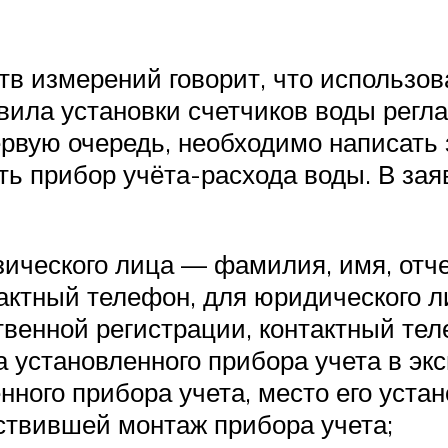
тв измерений говорит, что использо
авила установки счетчиков воды рег
первую очередь, необходимо написать
ь прибор учёта-расхода воды. В за
зического лица — фамилия, имя, отче
тактный телефон, для юридического
твенной регистрации, контактный тел
а установленного прибора учета в эк
нного прибора учета, место его устан
ствившей монтаж прибора учета;