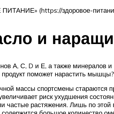
ПИТАНИЕ» (https://здоровое-питани
асло и наращ
ов А, С, D и Е, а также минералов и
т продукт поможет нарастить мышцы?
ной массы спортсмены стараются п
величивает риск ухудшения состояни
и частые растяжения. Лишь по этой 
 содержится большое количество омег