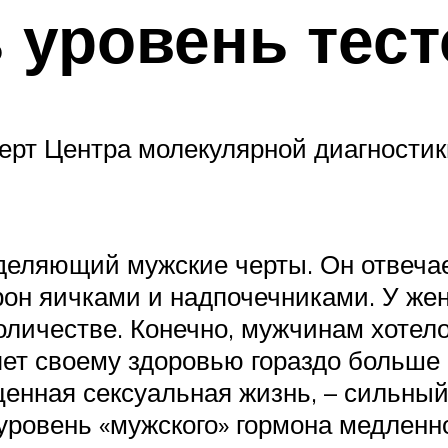
 уровень тес
перт Центра молекулярной диагност
еделяющий мужские черты. Он отвеча
он яичками и надпочечниками. У женщ
личестве. Конечно, мужчинам хотело
яет своему здоровью гораздо больше 
ценная сексуальная жизнь, – сильный
 уровень «мужского» гормона медленн