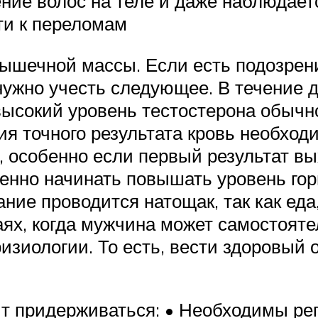
ение волос на теле и даже наблюдае
ти к переломам
ышечной массы. Если есть подозрения
 нужно учесть следующее. В течение 
ысокий уровень тестостерона обычно
я точного результата кровь необходим
а, особенно если первый результат в
ленно начинать повышать уровень г
ние проводится натощак, так как еда
аях, когда мужчина может самостояте
изиологии. То есть, вести здоровый о
оит придерживаться: • Необходимы р