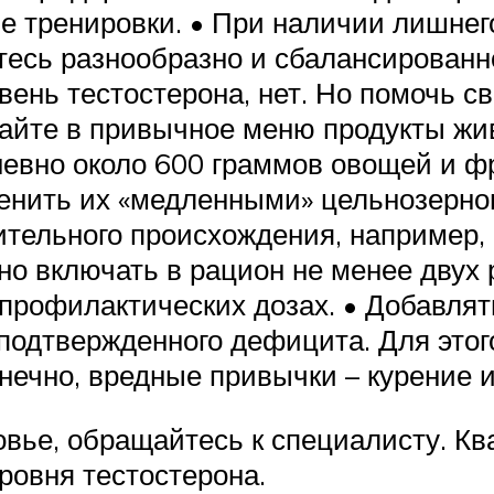
вые тренировки. • При наличии лишне
тесь разнообразно и сбалансированн
вень тестостерона, нет. Но помочь с
йте в привычное меню продукты жив
евно около 600 граммов овощей и фр
менить их «медленными» цельнозерн
тительного происхождения, например,
о включать в рацион не менее двух р
профилактических дозах. • Добавлят
подтвержденного дефицита. Для это
нечно, вредные привычки – курение и
овье, обращайтесь к специалисту. 
ровня тестостерона.