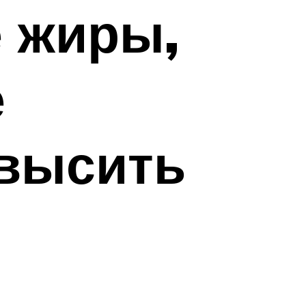
 жиры,
е
высить