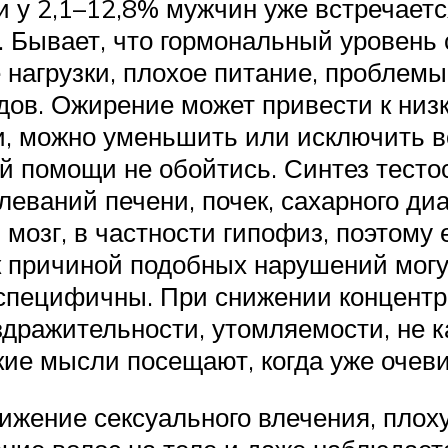
и у 2,1–12,8% мужчин уже встречаетс
. Бывает, что гормональный уровень
 нагрузки, плохое питание, проблемы
дов. Ожирение может привести к низ
и, можно уменьшить или исключить в
ой помощи не обойтись. Синтез тест
леваний печени, почек, сахарного ди
 мозг, в частности гипофиз, поэтому 
 причиной подобных нарушений могу
 специфичны. При снижении концентр
дражительности, утомляемости, не 
кие мысли посещают, когда уже очев
жение сексуального влечения, плох