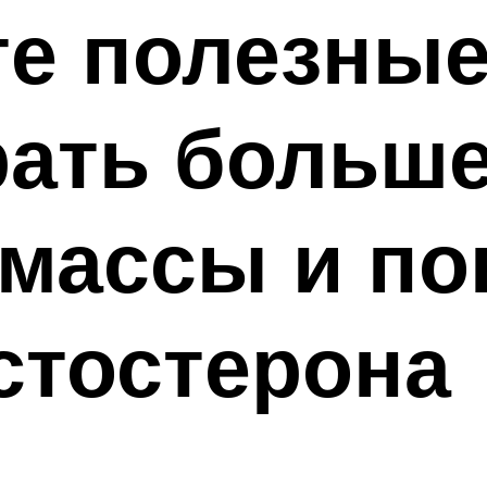
те полезные
рать больш
массы и по
стостерона