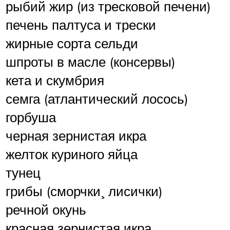
рыбий жир (из тресковой печени)
печень палтуса и трески
жирные сорта сельди
шпроты в масле (консервы)
кета и скумбрия
семга (атлантический лосось)
горбуша
черная зернистая икра
желток куриного яйца
тунец
грибы (сморчки¸ лисички)
речной окунь
красная зернистая икра