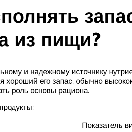
сполнять запа
а из пищи?
льному и надежному источнику нутрие
ется хороший его запас, обычно выс
ать роль основы рациона.
продукты:
Показатель ви