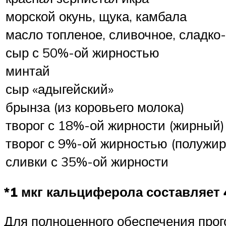
морской окунь, щука, камбала
масло топленое, сливочное, сладко
сыр с 50%-ой жирностью
минтай
сыр «адыгейский»
брынза (из коровьего молока)
творог с 18%-ой жирности (жирный)
творог с 9%-ой жирностью (полужи
сливки с 35%-ой жирности
*1 мкг кальциферола составляет
Для полноценного обеспечения прог