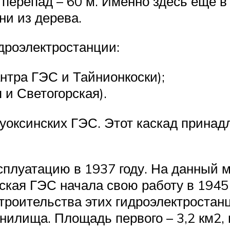
 перепад – 60 м. Именно здесь еще в
ни из дерева.
дроэлектростанции:
нтра ГЭС и Тайнионкоски);
 и Светогорская).
Вуоксинских ГЭС. Этот каскад прина
сплуатацию в 1937 году. На данный 
орская ГЭС начала свою работу в 1945
е строительства этих гидроэлектроста
нилища. Площадь первого – 3,2 км2, в