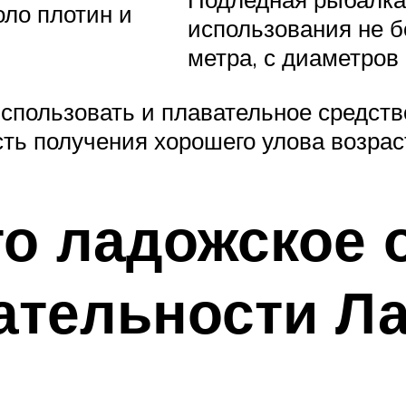
оло плотин и
использования не б
метра, с диаметров
спользовать и плавательное средство
сть получения хорошего улова возраст
о ладожское о
ательности Л