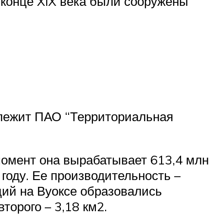
 конце XIX века были сооружены
длежит ПАО “Территориальная
момент она вырабатывает 613,4 млн
 году. Ее производительность –
нций на Вуоксе образовались
торого – 3,18 км2.