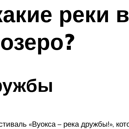
какие реки 
озеро?
ружбы
тиваль «Вуокса – река дружбы!», кот