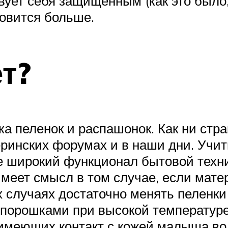
твует себя защищенным (как это было,
новится больше.
т?
 пеленок и распашонок. Как ни стра
ринских форумах и в наши дни. Учит
же широкий функционал бытовой техн
меет смысл в том случае, если матер
 случаях достаточно менять пеленки 
порошками при высокой температуре 
 имеющих контакт с кожей малыша во