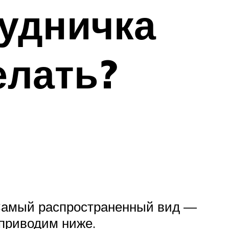
рудничка
елать?
. Самый распространенный вид —
 приводим ниже.