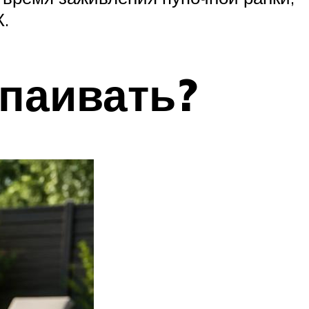
.
паивать?