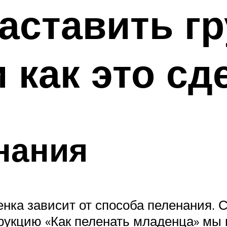
аставить г
 как это сд
нания
енка зависит от способа пеленания
рукцию «Как пеленать младенца» мы