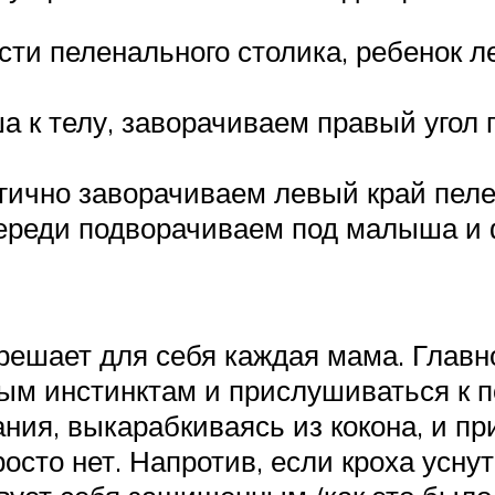
ти пеленального столика, ребенок л
к телу, заворачиваем правый угол п
гично заворачиваем левый край пеле
очереди подворачиваем под малыша и
 решает для себя каждая мама. Главн
ым инстинктам и прислушиваться к п
ния, выкарабкиваясь из кокона, и пр
осто нет. Напротив, если кроха уснут