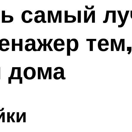
ть самый л
енажер тем,
я дома
йки