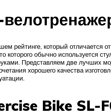
-велотренаже
ем рейтинге, который отличается о
то которого обычно используется стул
с руками. Представляем две лучших мо
очетания хорошего качества изготов
уатации.
ercise Bike SL-