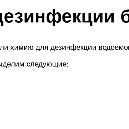
дезинфекции 
али химию для дезинфекции водоёмо
выделим следующие: