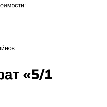
тоимости:
ейнов
ат «5/1