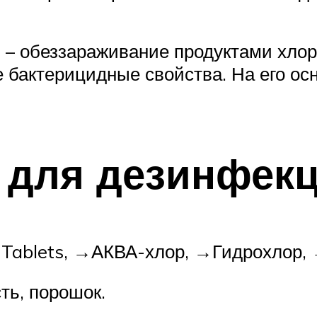
– обеззараживание продуктами хлора
е бактерицидные свойства. На его о
 для дезинфек
 Tablets, →АКВА-хлор, →Гидрохлор, 
ть, порошок.