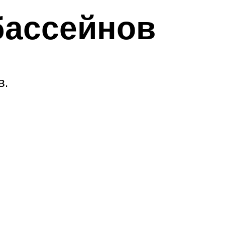
бассейнов
в.