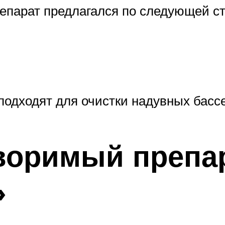
репарат предлагался по следующей с
подходят для очистки надувных басс
оримый препар
»