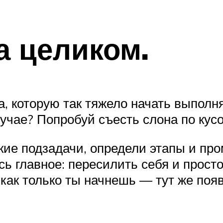
а целиком.
 которую так тяжело начать выполня
лучае? Попробуй съесть слона по кус
кие подзадачи, определи этапы и пр
ь главное: пересилить себя и просто
 как только ты начнешь — тут же появ