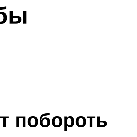
бы
т побороть