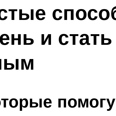
стые спосо
ень и стать
ным
оторые помогу