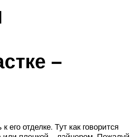
н
стке –
к его отделке. Тут как говорится
ка или пленкой – лайнером. Пожалуй