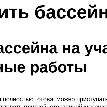
ить бассей
ассейна на уча
ные работы
 полностью готова, можно приступать 
 отделать плиткой, стеклянной мозаи