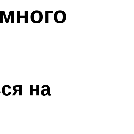
 много
ся на