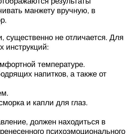
отображаются результаты
чивать манжету вручную, в
р.
, существенно не отличается. Для
х инструкций:
омфортной температуре.
бодрящих напитков, а также от
ем.
морка и капли для глаз.
авление, должен находиться в
перенесенного психоэмоционального