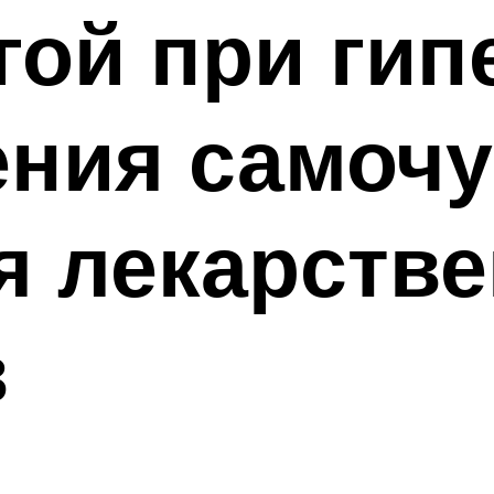
гой при гип
ния самочу
я лекарств
в