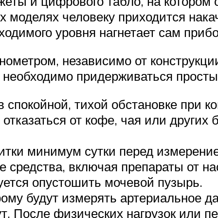
еты и цифрового табло, на котором 
х моделях человеку приходится нака
ходимого уровня нагнетает сам прибо
метром, независимо от конструкции
 необходимо придерживаться просты
 спокойной, тихой обстановке при к
отказаться от кофе, чая или других 
итки минимум сутки перед измерени
средства, включая препараты от нас
ется опустошить мочевой пузырь.
рому будут измерять артериальное д
ут. После физических нагрузок или 