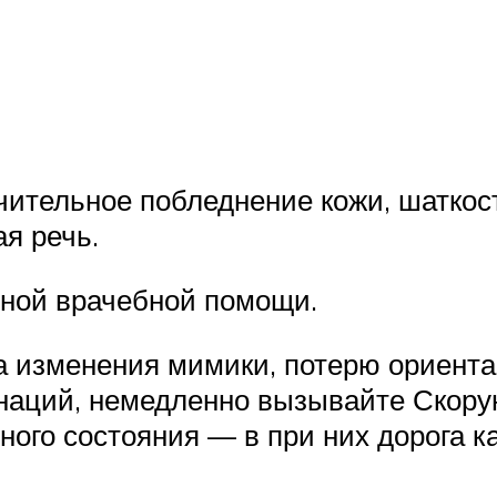
чительное побледнение кожи, шаткос
я речь.
нной врачебной помощи.
ка изменения мимики, потерю ориент
наций, немедленно вызывайте Скору
ного состояния — в при них дорога 