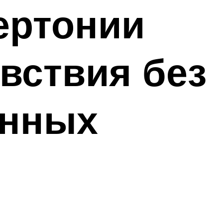
ертонии
вствия без
енных