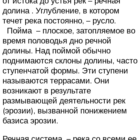
от истока до устья рек – речная
долина . Углубление, в котором
течет река постоянно, – русло.
Пойма – плоское, затопляемое во
время половодья дно речной
долины. Над поймой обычно
поднимаются склоны долины, часто
ступенчатой формы. Эти ступени
называются террасами. Они
возникают в результате
размывающей деятельности рек
(эрозии), вызванной понижением
базиса эрозии.
Речная система – река со всеми ее