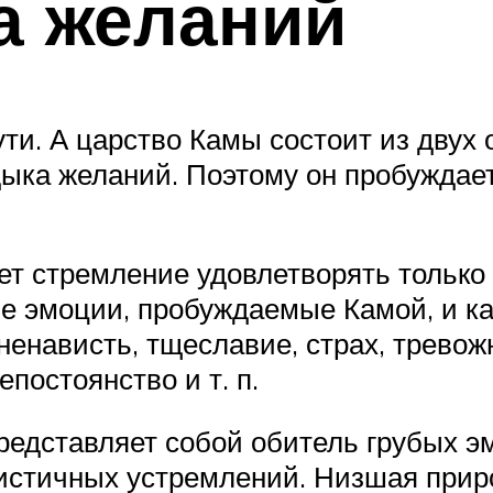
а желаний
ти. А царство Камы состоит из двух
ыка желаний. Поэтому он пробуждает
 стремление удовлетворять только г
е эмоции, пробуждаемые Камой, и ка
 ненависть, тщеславие, страх, тревож
епостоянство и т. п.
редставляет собой обитель грубых э
оистичных устремлений. Низшая прир