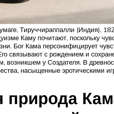
умаге, Тируччираппалли (Индия), 18
дуизме Каму почитают, поскольку чу
изни. Бог Кама персонифицирует чув
Его связывают с рождением и сохран
, возникшем у Создателя. В древнос
ества, насыщенные эротическими игр
я природа Ка