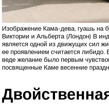
Изображение Кама-дева, гуашь на б
Виктории и Альберта (Лондон) В ин
является одной из движущих сил ж
ее проявлением считается либидо. 
веде желание было первым чувством
посвященные Каме весенние праздн
Двойственна