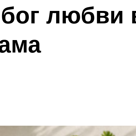
бог любви 
Кама