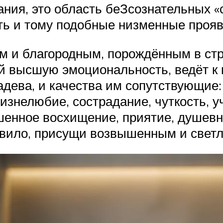
ания, это область беЗсознательных «
сть и тому подобные низменные прояв
м и благородным, порождённым в стр
й высшую эмоциональность, ведёт к
дева, и качества им сопутствующие:
изнелюбие, сострадание, чуткость, у
енное восхищение, приятие, душевна
правило, присущи возвышенным и све