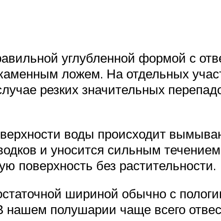
правильной углубленной формой с от
каменным ложем. На отдельных учас
 случае резких значительных перепад
оверхности воды происходит вымыван
водков и уносится сильным течением.
ую поверхность без растительности.
остаточной шириной обычно с пологи
 В нашем полушарии чаще всего отве