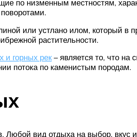
ающие по низменным местностям, хар
 поворотами.
глиной или устлано илом, который в п
рибрежной растительности.
 и горных рек
– является то, что на 
нии потока по каменистым породам.
ых
. Любой вид отдыха на выбор, вкус и 