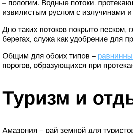
– пологим. Водные потоки, протек
извилистым руслом с излучинами и
Дно таких потоков покрыто песком, 
берегах, служа как удобрение для п
Общим для обоих типов –
равнинных
порогов, образующихся при протека
Туризм и отд
Амазония – рай земной для туристов