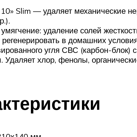
10» Slim — удаляет механические н
.).
 умягчение: удаление солей жесткос
 регенерировать в домашних условия
вированного угля СВС (карбон-блок) 
. Удаляет хлор, фенолы, органически
ктеристики
310х140 мм.