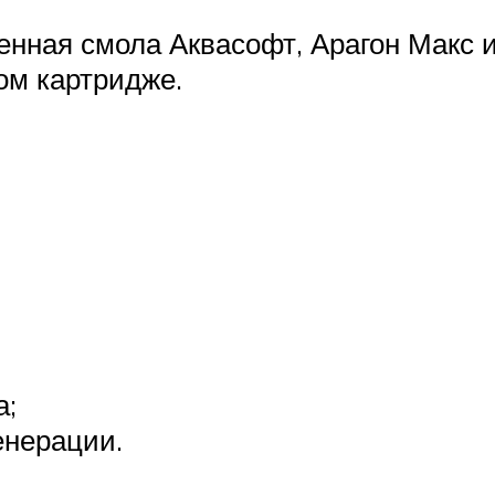
енная смола Аквасофт, Арагон Макс 
ом картридже.
а;
енерации.