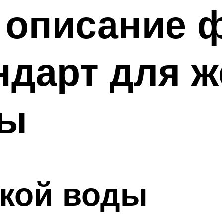
 описание 
ндарт для ж
ды
ткой воды