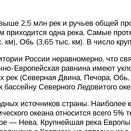
выше 2,5 млн рек и ручьев общей пр
ем приходится одна река. Самые пр
с. км), Обь (3,65 тыс. км). В число к
тории России неравномерно, что св
чно-Европейская равнина имеют уклон
 рек (Северная Двина, Печора, Обь, 
 к бассейну Северного Ледовитого ок
одных источников страны. Наиболее 
ческого океана относится всего 5% т
кое — Нева. Крупнейшая река Европы