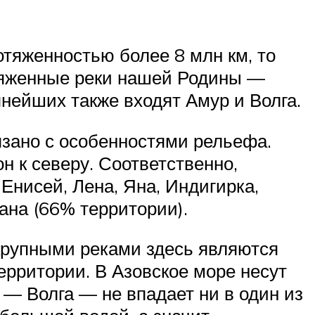
отяженностью более 8 млн км, то
отяженные реки нашей Родины —
рупнейших также входят Амур и Волга.
язано с особенностями рельефа.
 к северу. Соответственно,
Енисей, Лена, Яна, Индигирка,
еана (66% территории).
крупными реками здесь являются
ерритории. В Азовское море несут
 — Волга — не впадает ни в один из