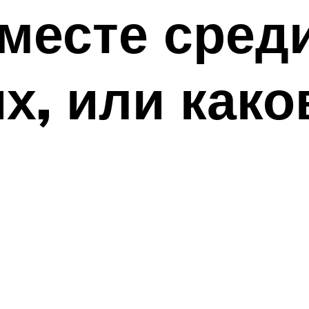
месте сред
х, или како