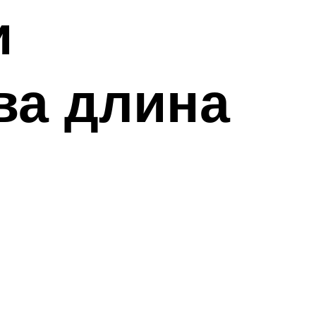
и
ва длина