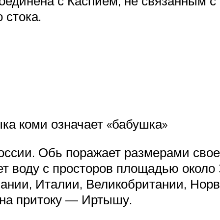
единена с Каспием, не связанным с 
 стока.
ыка коми означает «бабушка»
оссии. Обь поражает размерами свое
ет воду с просторов площадью около 
ании, Италии, Великобритании, Норв
ана притоку — Иртышу.