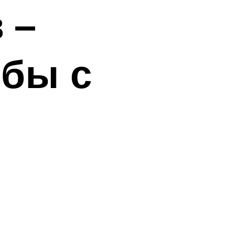
 –
ьбы с