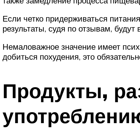
также замедление процесса пищева
Если четко придерживаться питания
результаты, судя по отзывам, будут 
Немаловажное значение имеет психо
добиться похудения, это обязатель
Продукты, р
употреблени