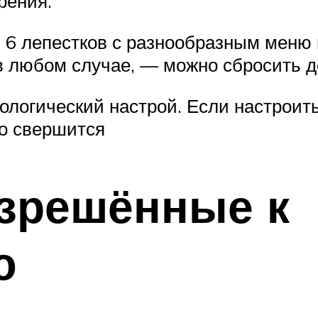
рения.
 6 лепестков с разнообразным меню 
в любом случае, — можно сбросить до 
логический настрой. Если настроить 
но свершится
азрешённые к
ю