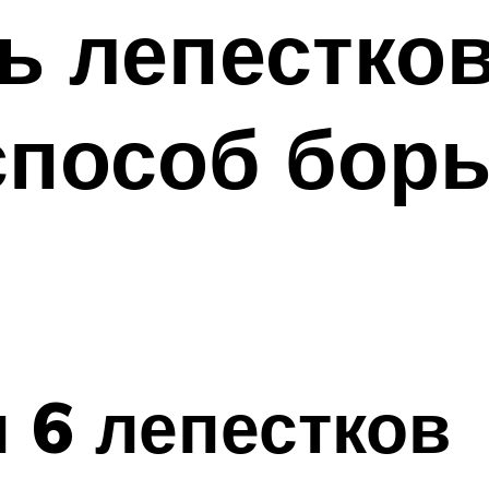
ь лепестков
способ бор
 6 лепестков