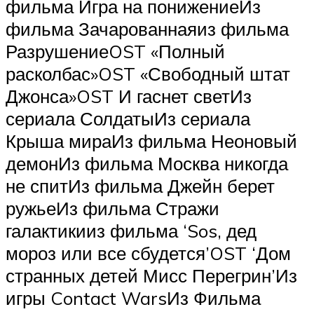
фильма Игра на понижениеИз
фильма Зачарованнаяиз фильма
РазрушениеOST «Полный
расколбас»OST «Свободный штат
Джонса»OST И гаснет светИз
сериала СолдатыИз сериала
Крыша мираИз фильма Неоновый
демонИз фильма Москва никогда
не спитИз фильма Джейн берет
ружьеИз фильма Стражи
галактикииз фильма ‘Sos, дед
мороз или все сбудется’OST ‘Дом
странных детей Мисс Перегрин’Из
игры Contact WarsИз Фильма