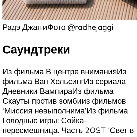
Радэ ДжаггиФото @radhejaggi
Саундтреки
Из фильма В центре вниманияИз
фильма Ван ХельсингИз сериала
Дневники ВампираИз фильма
Скауты против зомбииз фильмов
‘Миссия невыполнима’Из фильма
Голодные игры: Сойка-
пересмешница. Часть 2OST ‘Свет в