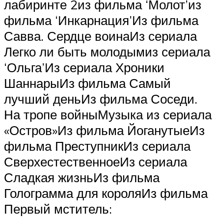
лабиринте 2из фильма ‘Молот’из
фильма ‘Инкарнация’Из фильма
Савва. Сердце воинаИз сериала
Легко ли быть молодымиз сериала
‘Ольга’Из сериала Хроники
ШаннарыИз фильма Самый
лучший деньИз фильма Соседи.
На тропе войныМузыка из сериала
«Остров»Из фильма ЙоганутыеИз
фильма ПреступникИз сериала
СверхестественноеИз сериала
Сладкая жизньИз фильма
Голограмма для короляИз фильма
Первый мститель: