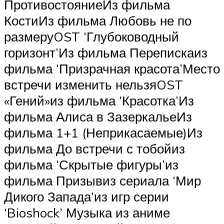
ПротивостояниеИз фильма
КостиИз фильма Любовь не по
размеруOST ‘Глубоководный
горизонт’Из фильма Перепискаиз
фильма ‘Призрачная красота’Место
встречи изменить нельзяOST
«Гений»из фильма ‘Красотка’Из
фильма Алиса в ЗазеркальеИз
фильма 1+1 (Неприкасаемые)Из
фильма До встречи с тобойиз
фильма ‘Скрытые фигуры’из
фильма Призывиз сериала ‘Мир
Дикого Запада’из игр серии
‘Bioshock’ Музыка из аниме