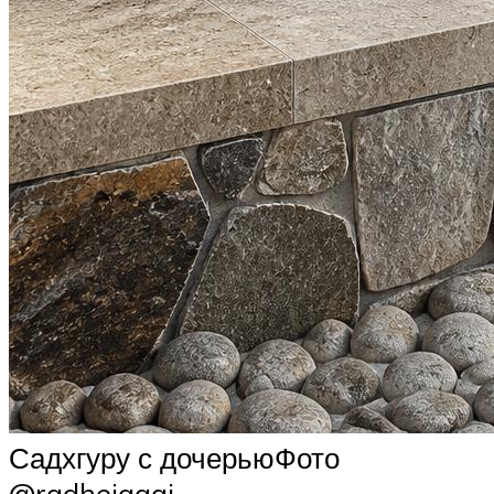
Садхгуру с дочерьюФото
@radhejaggi