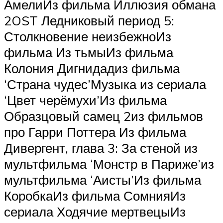
АмелиИз фильма Иллюзия обмана
2OST Ледниковый период 5:
Столкновение неизбежноИз
фильма Из тьмыИз фильма
Колония Дигнидадиз фильма
‘Страна чудес’Музыка из сериала
‘Цвет черёмухи’Из фильма
Образцовый самец 2из фильмов
про Гарри Поттера Из фильма
Дивергент, глава 3: За стеной из
мультфильма ‘Монстр в Париже’из
мультфильма ‘Аисты’Из фильма
КоробкаИз фильма СомнияИз
сериала Ходячие мертвецыИз