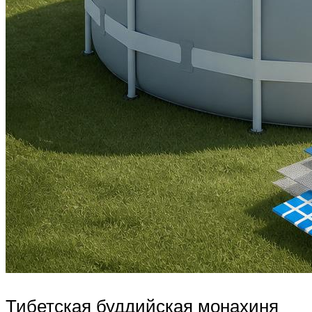
Тибетская буддийская монахиня