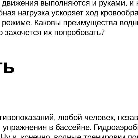
движения выполняются и руками, и н
ная нагрузка ускоряет ход кровообр
м режиме. Каковы преимущества водн
о захочется их попробовать?
ть
тивопоказаний, любой человек, незав
ь упражнения в бассейне. Гидроаэроб
Ну и, конечно, водные тренировки 