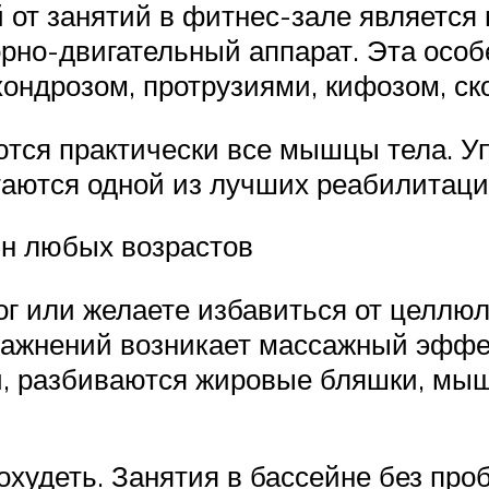
от занятий в фитнес-зале является
орно-двигательный аппарат. Эта особ
ондрозом, протрузиями, кифозом, ск
тся практически все мышцы тела. Уп
таются одной из лучших реабилитац
н любых возрастов
ог или желаете избавиться от целлюл
ражнений возникает массажный эффе
и, разбиваются жировые бляшки, мыш
охудеть. Занятия в бассейне без пр