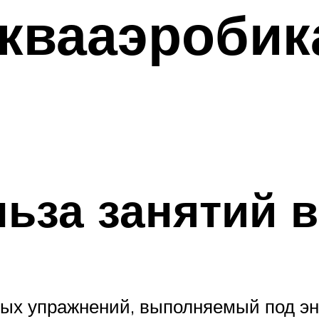
аквааэробик
ьза занятий в
бных упражнений, выполняемый под э