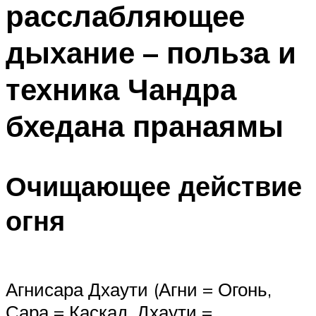
расслабляющее
ПЛАВАНЬЕ ДЛЯ ДЕТЕЙ
ПЛАВАНЬЕ ДЛЯ ПОХУДЕНИЯ
дыхание – польза и
БАССЕЙН ДЛЯ ДОМА
техника Чандра
ОЧИСТКА БАССЕЙНОВ
бхедана пранаямы
МЕНЮ
Очищающее действие
огня
Агнисара Дхаути (Агни = Огонь,
Сара = Каскад, Дхаути =