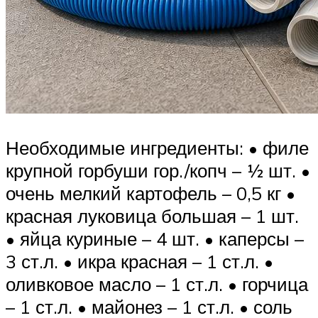
Необходимые ингредиенты: • филе
крупной горбуши гор./копч – ½ шт. •
очень мелкий картофель – 0,5 кг •
красная луковица большая – 1 шт.
• яйца куриные – 4 шт. • каперсы –
3 ст.л. • икра красная – 1 ст.л. •
оливковое масло – 1 ст.л. • горчица
– 1 ст.л. • майонез – 1 ст.л. • соль