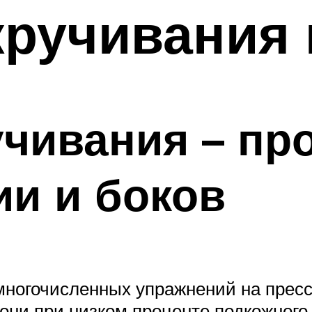
ручивания 
чивания – пр
ии и боков
 многочисленных упражнений на прес
ни при низком проценте подкожного