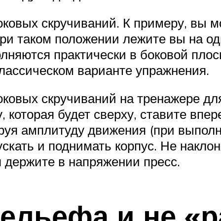
овых скручиваний. К примеру, вы мо
и таком положении лежите вы на одн
олняются практически в боковой пло
классическом варианте упражнения.
ковых скручиваний на тренажере для
 которая будет сверху, ставите впере
лируя амплитуду движения (при выпол
ускать и поднимать корпус. Не накло
я держите в напряжении пресс.
рельефа и не «р