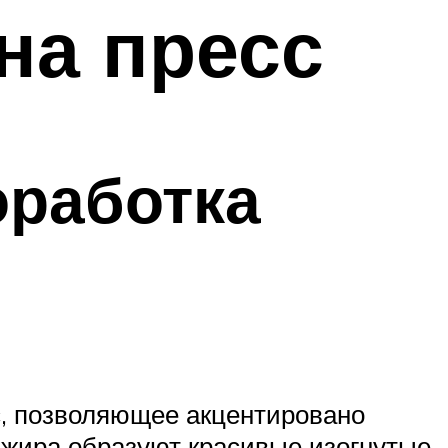
на пресс
оработка
с, позволяющее акцентировано
 жира образуют красивые изогнутые