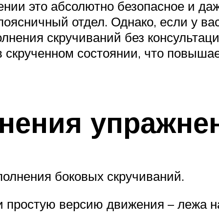
ении это абсолютно безопасное и да
оясничный отдел. Однако, если у ва
лнения скручиваний без консультации
в скрученном состоянии, что повыша
нения упражне
полнения боковых скручиваний.
 простую версию движения – лежа на