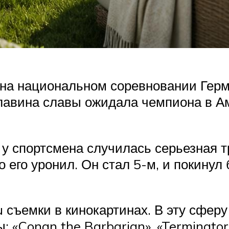
на национальном соревновании Герма
лавина славы ожидала чемпиона в Аме
 у спортсмена случилась серьезная т
 его уронил. Он стал 5-м, и покинул
u съемки в кинокартинах. В эту сфер
«Conan the Barbarian», «Terminator