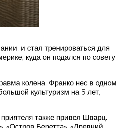
нии, и стал тренироваться для
рике, куда он подался по совету
равма колена. Франко нес в одном
 большой культуризм на 5 лет,
у приятеля также привел Шварц.
», «Остров Беретта», «Древний