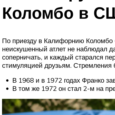
Коломбо в С
По приезду в Калифорнию Коломбо 
неискушенный атлет не наблюдал даж
соперничать, и каждый старался пе
стимуляцией друзьям. Стремления 
В 1968 и в 1972 годах Франко за
В том же 1972 он стал 2-м на п