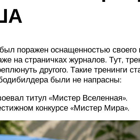
ША
был поражен оснащенностью своего н
е на страничках журналов. Тут, тре
реплюнуть другого. Такие тренинги с
бодибилдера были не напрасны:
воевал титул «Мистер Вселенная».
рестижном конкурсе «Мистер Мира».