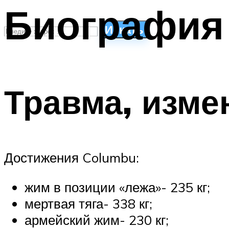
Биография
Искать
СТИЛИ ПЛАВАНЬЯ
ПЛАВАНЬЕ ДЛЯ ДЕТЕЙ
Травма, изме
ПЛАВАНЬЕ ДЛЯ ПОХУДЕНИЯ
БАССЕЙН ДЛЯ ДОМА
ОЧИСТКА БАССЕЙНОВ
МЕНЮ
Достижения Columbu:
жим в позиции «лежа»- 235 кг;
мертвая тяга- 338 кг;
армейский жим- 230 кг;