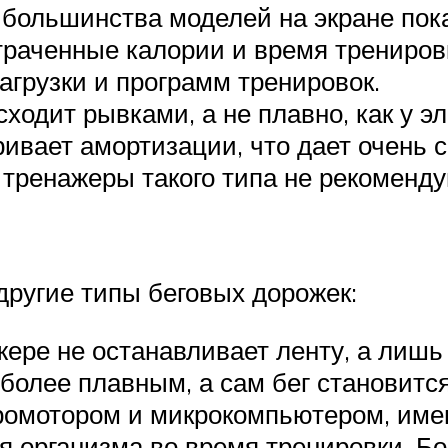
большинства моделей на экране пок
атраченные калории и время трениров
агрузки и программ тренировок.
ходит рывками, а не плавно, как у э
ивает амортизации, что дает очень 
 тренажеры такого типа не рекоменд
другие типы беговых дорожек:
жере не останавливает ленту, а лишь
 более плавным, а сам бег становитс
ромотором и микрокомпьютером, име
ия организма во время тренировки. Б