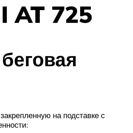
I AT 725
 беговая
 закрепленную на подставке с
енности: