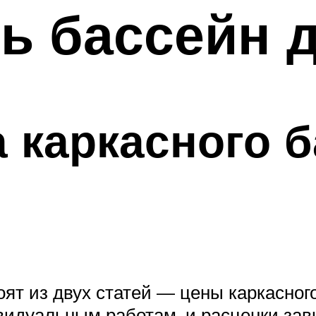
ь бассейн 
 каркасного б
ят из двух статей — цены каркасного
видуальным работам, и расценки зав