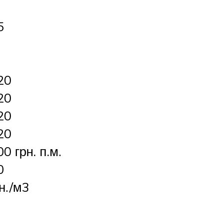
5
20
20
20
20
0 грн. п.м.
0
н./м3