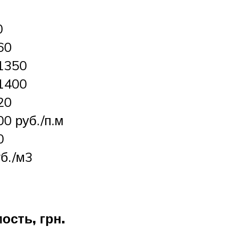
0
60
1350
1400
20
0 руб./п.м
0
б./м3
ость, грн.