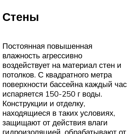
ПЛАВАНЬЕ ДЛЯ ДЕТЕЙ
Стены
ПЛАВАНЬЕ ДЛЯ ПОХУДЕНИЯ
БАССЕЙН ДЛЯ ДОМА
ОЧИСТКА БАССЕЙНОВ
Постоянная повышенная
влажность агрессивно
МЕНЮ
воздействует на материал стен и
потолков. С квадратного метра
поверхности бассейна каждый час
испаряется 150-250 г воды.
Конструкции и отделку,
находящиеся в таких условиях,
защищают от действия влаги
гидроизоляцией, обрабатывают от