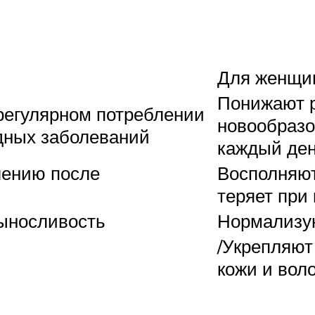
Для женщи
Понижают р
регулярном потреблении
новообразо
дных заболеваний
каждый ден
лению после
Восполняют
теряет при
выносливость
Нормализую
/Укрепляют
кожи и вол