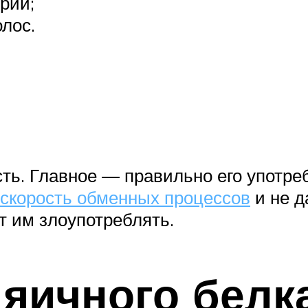
рий;
лос.
сть. Главное — правильно его употр
скорость обменных процессов
и не д
ит им злоупотреблять.
 яичного белка