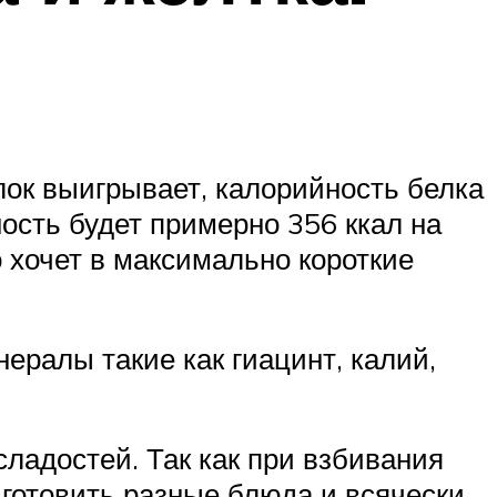
лок выигрывает, калорийность белка
йность будет примерно 356 ккал на
о хочет в максимально короткие
ералы такие как гиацинт, калий,
сладостей. Так как при взбивания
 готовить разные блюда и всячески