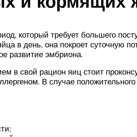
ых и кормящих
од, который требует большего пост
йца в день, она покроет суточную по
ое развитие эмбриона.
 в свой рацион яиц стоит проконсу
лергеном. В случае положительного 
ти;