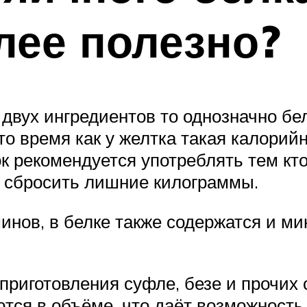
олее полезно?
 двух ингредиентов то однозначно бе
в то время как у желтка такая калори
ок рекомендуется употреблять тем кт
 сбросить лишние килограммы.
ов, в белке также содержатся и мин
риготовления суфле, безе и прочих 
тся в объёме, что даёт возможность