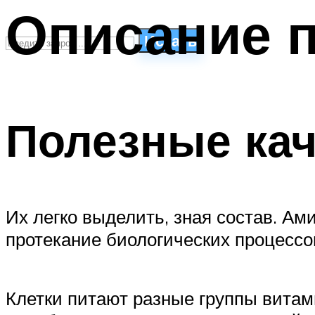
Описание п
Искать
СТИЛИ ПЛАВАНЬЯ
ПЛАВАНЬЕ ДЛЯ ДЕТЕЙ
Полезные кач
ПЛАВАНЬЕ ДЛЯ ПОХУДЕНИЯ
БАССЕЙН ДЛЯ ДОМА
ОЧИСТКА БАССЕЙНОВ
МЕНЮ
Их легко выделить, зная состав. А
протекание биологических процессо
Клетки питают разные группы витам