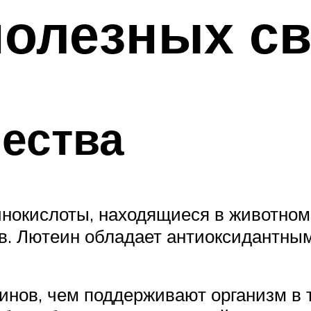
олезных св
ества
минокислоты, находящиеся в животно
в. Лютеин обладает антиоксидантны
инов, чем поддерживают организм в 