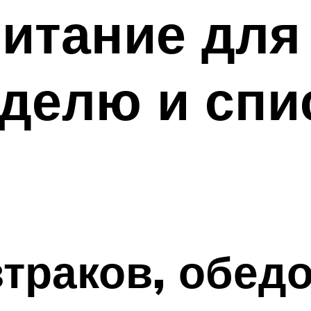
итание для
делю и спи
траков, обед