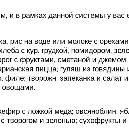
, и в рамках данной системы у вас 
чка, рис на воде или молоке с орехам
 хлеба с кур. грудкой, помидором, зе
ворог с фруктами, сметаной и джемом.
рианская пицца; гуляш из говядины и
. филе; творожн. запеканка и салат 
 с овощами.
кефир с ложкой меда; овсяноблин; яб
с творогом и зеленью; сухофрукты и 