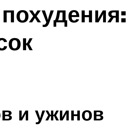
 похудения:
сок
ов и ужинов