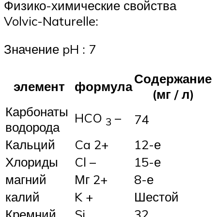
Физико-химические свойства
Volvic-Naturelle:
Значение pH : 7
Содержание
элемент
формула
(мг / л)
Карбонаты
HCO
–
74
3
водорода
Кальций
Ca 2+
12-е
Хлориды
Cl –
15-е
магний
Мг 2+
8-е
калий
K +
Шестой
Кремний
Si
32