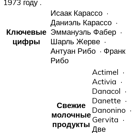
1973 году .
Исаак Карассо ·
Даниэль Карассо ·
Ключевые
Эммануэль Фабер ·
цифры
Шарль Жерве ·
Антуан Рибо · Франк
Рибо
Actimel ·
Activia ·
Danacol ·
Danette ·
Свежие
Danonino ·
молочные
Gervita ·
продукты
Две