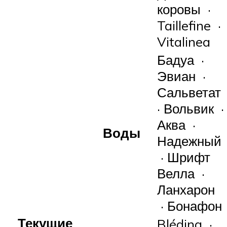
коровы ·
Taillefine ·
Vitalinea
Бадуа ·
Эвиан ·
Сальветат
· Вольвик ·
Аква ·
Воды
Надежный
· Шрифт
Велла ·
Ланхарон
· Бонафон
Текущие
Blédina ·