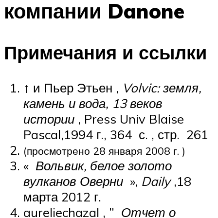
компании Danone
ПЛАВАНЬЕ ДЛЯ ДЕТЕЙ
ПЛАВАНЬЕ ДЛЯ ПОХУДЕНИЯ
БАССЕЙН ДЛЯ ДОМА
Примечания и ссылки
ОЧИСТКА БАССЕЙНОВ
↑ и Пьер Этьен ,
Volvic: земля,
МЕНЮ
камень и вода, 13 веков
истории
, Press Univ Blaise
Pascal,1994 г., 364
с.
,
стр.
261
(просмотрено
28 января 2008 г.
)
«
Вольвик, белое золото
вулканов Оверни
»,
Daily
,18
марта 2012 г.
aureliechazal , ”
Отчет о